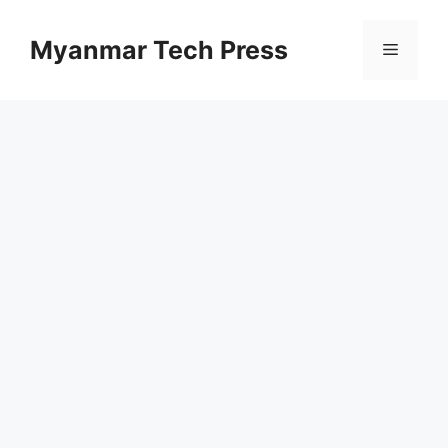
コ
ン
Myanmar Tech Press
メ
テ
ン
ニ
ツ
へ
ス
ュ
キ
ッ
ー
プ