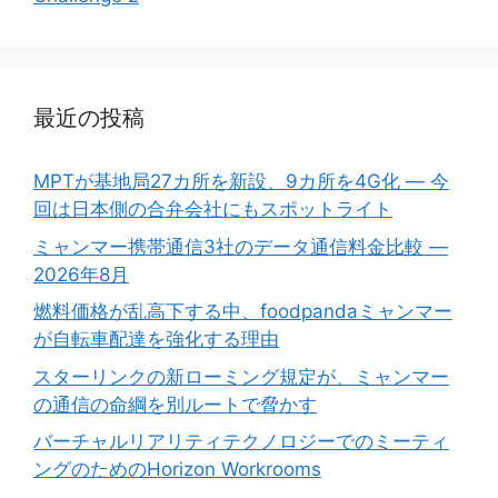
最近の投稿
MPTが基地局27カ所を新設、9カ所を4G化 ― 今
回は日本側の合弁会社にもスポットライト
ミャンマー携帯通信3社のデータ通信料金比較 ―
2026年8月
燃料価格が乱高下する中、foodpandaミャンマー
が自転車配達を強化する理由
スターリンクの新ローミング規定が、ミャンマー
の通信の命綱を別ルートで脅かす
バーチャルリアリティテクノロジーでのミーティ
ングのためのHorizon Workrooms