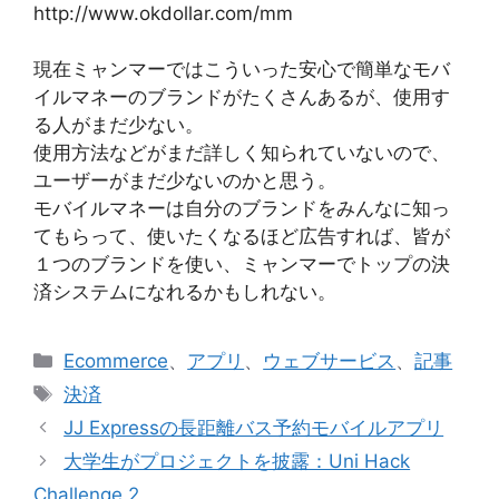
http://www.okdollar.com/mm
現在ミャンマーではこういった安心で簡単なモバ
イルマネーのブランドがたくさんあるが、使用す
る人がまだ少ない。
使用方法などがまだ詳しく知られていないので、
ユーザーがまだ少ないのかと思う。
モバイルマネーは自分のブランドをみんなに知っ
てもらって、使いたくなるほど広告すれば、皆が
１つのブランドを使い、ミャンマーでトップの決
済システムになれるかもしれない。
カ
Ecommerce
、
アプリ
、
ウェブサービス
、
記事
テ
タ
決済
ゴ
グ
JJ Expressの長距離バス予約モバイルアプリ
リ
大学生がプロジェクトを披露：Uni Hack
ー
Challenge 2