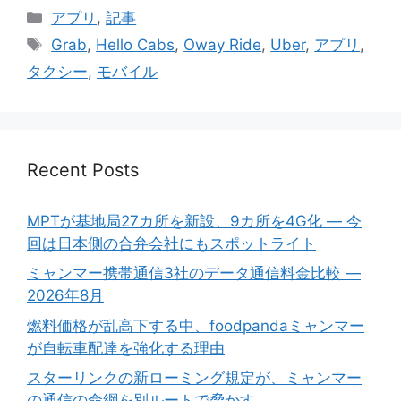
Categories
アプリ
,
記事
Tags
Grab
,
Hello Cabs
,
Oway Ride
,
Uber
,
アプリ
,
タクシー
,
モバイル
Recent Posts
MPTが基地局27カ所を新設、9カ所を4G化 ― 今
回は日本側の合弁会社にもスポットライト
ミャンマー携帯通信3社のデータ通信料金比較 ―
2026年8月
燃料価格が乱高下する中、foodpandaミャンマー
が自転車配達を強化する理由
スターリンクの新ローミング規定が、ミャンマー
の通信の命綱を別ルートで脅かす