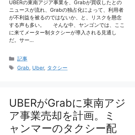
UBERの東南アジア事業を、Grabが買収したとの
ニュースが流れ、Grabの独占化によって、利用者
が不利益を被るのではないか、と、リスクを懸念
する声も多い。 そんな中、ヤンゴンでは、ここ
に来てメーター制タクシーが導入される見通し
だ。サー…
Categories
記事
Tags
Grab
,
Uber
,
タクシー
UBERがGrabに東南アジ
ア事業売却を計画。ミ
ャンマーのタクシー配