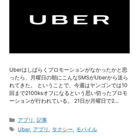
Uberはしばらくプロモーションがなかったかと思
ったら、月曜日の朝にこんなSMSがUberから送ら
れてきた。 ということで、今週はヤンゴンでは10
回まで2100ksオフになるという思い切ったプロモ
ーションが行われている。 21日が月曜日で2…
Categories
アプリ
,
記事
Tags
Uber
,
アプリ
,
タクシー
,
モバイル