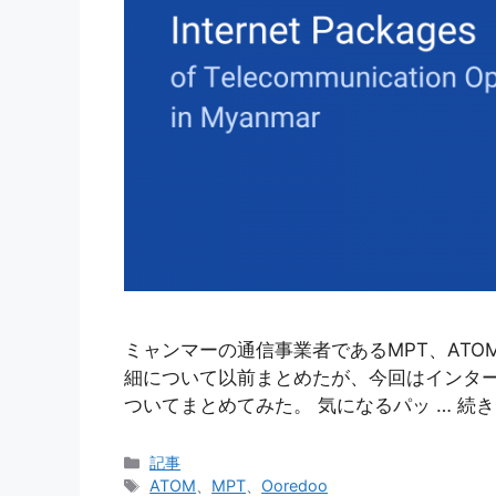
ミャンマーの通信事業者であるMPT、ATOM
細について以前まとめたが、今回はインタ
ついてまとめてみた。 気になるパッ … 続
カ
記事
テ
タ
ATOM
、
MPT
、
Ooredoo