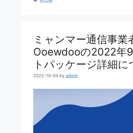
ATOM
ゴ
グ
リ
ー
ミャンマー通信事業者
Ooewdooの202
トパッケージ詳細に
2022-10-04
by
admin