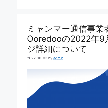
ゴ
グ
リ
ー
ミャンマー通信事業者
Ooredooの202
ジ詳細について
2022-10-03
by
admin