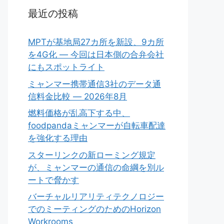
最近の投稿
MPTが基地局27カ所を新設、9カ所
を4G化 ― 今回は日本側の合弁会社
にもスポットライト
ミャンマー携帯通信3社のデータ通
信料金比較 ― 2026年8月
燃料価格が乱高下する中、
foodpandaミャンマーが自転車配達
を強化する理由
スターリンクの新ローミング規定
が、ミャンマーの通信の命綱を別ル
ートで脅かす
バーチャルリアリティテクノロジー
でのミーティングのためのHorizon
Workrooms