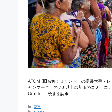
ATOM (旧名称：ミャンマーの携帯大手テレノ
ャンマー全土の 70 以上の都市のコミュニティ
Gratitu … 続きを読�
カ
記事
テ
タ