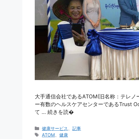
大手通信会社であるATOM(旧名称：テレノール
ー有数のヘルスケアセンターであるTrust Oo C
て … 続きを読�
カ
健康サービス
、
記事
テ
タ
ATOM
、
健康