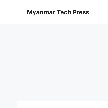
コ
ン
Myanmar Tech Press
テ
ン
ツ
へ
ス
キ
ッ
プ