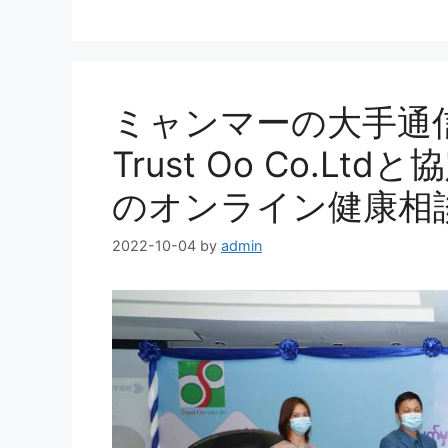
ゴ
グ
リ
ー
ミャンマーの大手通信
Trust Oo Co.L
のオンライン健康相
2022-10-04
by
admin