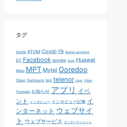
タグ
Covid-19
ATOM
Apple
digital payment
Facebook
Huawei
EC
google
Grab
MPT
Ooredoo
Mytel
Meta
telenor
Oppo
Samsung
SNS
Viber
Uber
アプリ
イベ
お知らせ
Youtube
イ
ント
インタビュー記事
インタビュー
ウェブサイ
ンターネット
ト
ウェブサービス
エンターテイメント