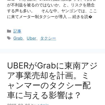
が不利益を被るのではないか、と、リスクを懸念
する声も多い。 そんな中、ヤンゴンでは、ここ
に来てメーター制タクシーが導入 … 続きを読�
カ
記事
テ
タ
Grab
、
Uber
、
タクシー
ゴ
グ
リ
ー
UBERがGrabに東南アジ
ア事業売却を計画。ミ
ャンマーのタクシー配
車に与える影響は？