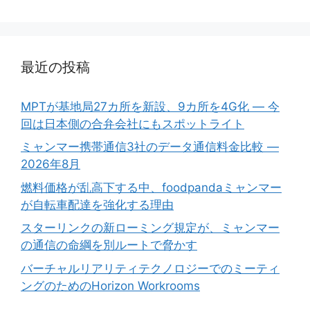
ー
ー
ジ
ジ
最近の投稿
MPTが基地局27カ所を新設、9カ所を4G化 ― 今
回は日本側の合弁会社にもスポットライト
ミャンマー携帯通信3社のデータ通信料金比較 ―
2026年8月
燃料価格が乱高下する中、foodpandaミャンマー
が自転車配達を強化する理由
スターリンクの新ローミング規定が、ミャンマー
の通信の命綱を別ルートで脅かす
バーチャルリアリティテクノロジーでのミーティ
ングのためのHorizon Workrooms