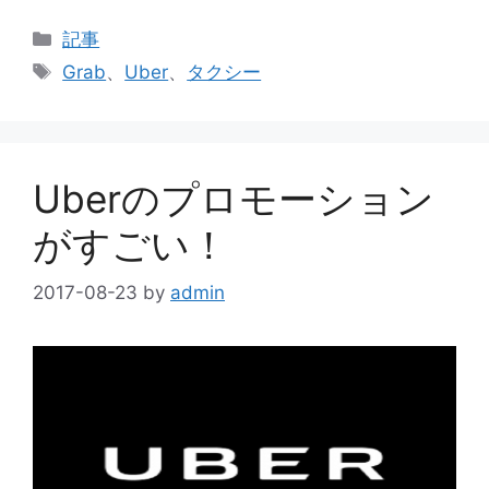
カ
記事
テ
タ
Grab
、
Uber
、
タクシー
ゴ
グ
リ
ー
Uberのプロモーション
がすごい！
2017-08-23
by
admin