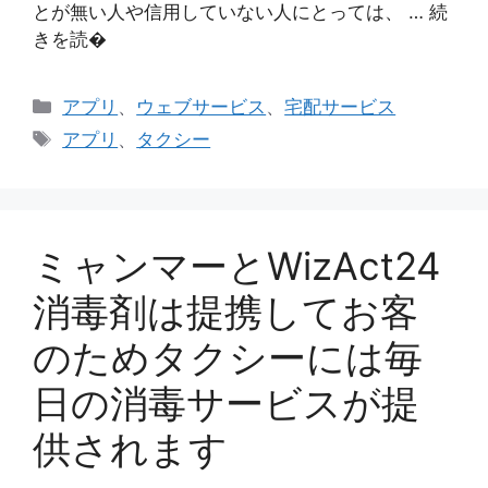
とが無い人や信用していない人にとっては、 … 続
きを読�
カ
アプリ
、
ウェブサービス
、
宅配サービス
テ
タ
アプリ
、
タクシー
ゴ
グ
リ
ー
ミャンマーとWizAct24
消毒剤は提携してお客
のためタクシーには毎
日の消毒サービスが提
供されます