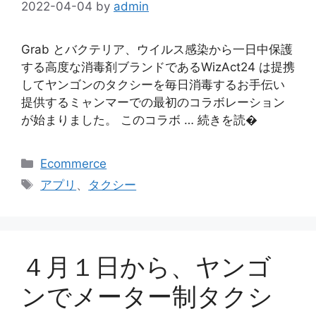
2022-04-04
by
admin
Grab とバクテリア、ウイルス感染から一日中保護
する高度な消毒剤ブランドであるWizAct24 は提携
してヤンゴンのタクシーを毎日消毒するお手伝い
提供するミャンマーでの最初のコラボレーション
が始まりました。 このコラボ … 続きを読�
カ
Ecommerce
テ
タ
アプリ
、
タクシー
ゴ
グ
リ
ー
４月１日から、ヤンゴ
ンでメーター制タクシ