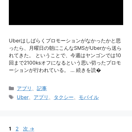
Uberはしばらくプロモーションがなかったかと思
ったら、月曜日の朝にこんなSMSがUberから送ら
れてきた。 ということで、今週はヤンゴンでは10
回まで2100ksオフになるという思い切ったプロモ
ーションが行われている。 … 続きを読�
カ
アプリ
、
記事
テ
タ
Uber
、
アプリ
、
タクシー
、
モバイル
ゴ
グ
リ
ー
ペ
ペ
1
2
次
→