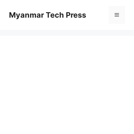
コ
ン
Myanmar Tech Press
メ
テ
ン
ニ
ツ
へ
ス
ュ
キ
ッ
ー
プ