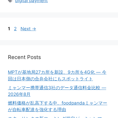
digital payment
Page
Page
1
2
Next
→
Recent Posts
MPTが基地局27カ所を新設、9カ所を4G化 ― 今
回は日本側の合弁会社にもスポットライト
ミャンマー携帯通信3社のデータ通信料金比較 ―
2026年8月
燃料価格が乱高下する中、foodpandaミャンマー
が自転車配達を強化する理由