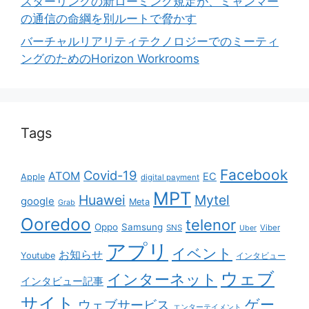
スターリンクの新ローミング規定が、ミャンマー
の通信の命綱を別ルートで脅かす
バーチャルリアリティテクノロジーでのミーティ
ングのためのHorizon Workrooms
Tags
Facebook
Covid-19
ATOM
EC
Apple
digital payment
MPT
Huawei
Mytel
google
Meta
Grab
Ooredoo
telenor
Oppo
Samsung
SNS
Viber
Uber
アプリ
イベント
お知らせ
Youtube
インタビュー
ウェブ
インターネット
インタビュー記事
サイト
ゲー
ウェブサービス
エンターテイメント