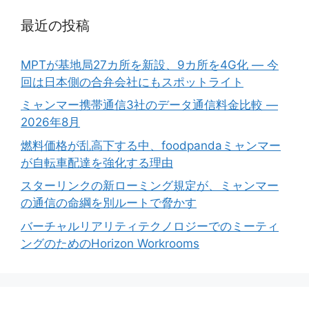
最近の投稿
MPTが基地局27カ所を新設、9カ所を4G化 ― 今
回は日本側の合弁会社にもスポットライト
ミャンマー携帯通信3社のデータ通信料金比較 ―
2026年8月
燃料価格が乱高下する中、foodpandaミャンマー
が自転車配達を強化する理由
スターリンクの新ローミング規定が、ミャンマー
の通信の命綱を別ルートで脅かす
バーチャルリアリティテクノロジーでのミーティ
ングのためのHorizon Workrooms