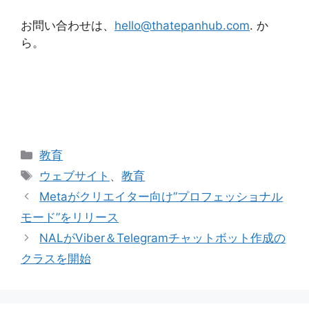
お問い合わせは、
hello@thatepanhub.com
. か
ら。
カ
教育
テ
タ
ウェブサイト
、
教育
ゴ
グ
Metaがクリエイター向け”プロフェッショナル
リ
モード”をリリース
ー
NALがViber＆Telegramチャットボット作成の
クラスを開始