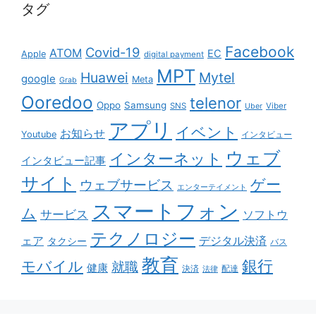
タグ
Facebook
Covid-19
ATOM
EC
Apple
digital payment
MPT
Huawei
Mytel
google
Meta
Grab
Ooredoo
telenor
Oppo
Samsung
SNS
Viber
Uber
アプリ
イベント
お知らせ
Youtube
インタビュー
ウェブ
インターネット
インタビュー記事
サイト
ゲー
ウェブサービス
エンターテイメント
スマートフォン
ム
サービス
ソフトウ
テクノロジー
ェア
デジタル決済
タクシー
バス
教育
銀行
モバイル
就職
健康
配達
決済
法律