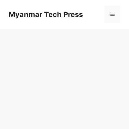
コ
ン
Myanmar Tech Press
メ
テ
ン
ニ
ツ
へ
ス
ュ
キ
ッ
ー
プ