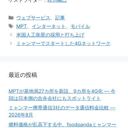
カ
ウェブサービス
、
記事
テ
タ
MPT
、
インターネット
、
モバイル
ゴ
グ
米国人工衛星の採用と打ち上げ
リ
ミャンマーでスタートした4Gネットワーク
ー
最近の投稿
MPTが基地局27カ所を新設、9カ所を4G化 ― 今
回は日本側の合弁会社にもスポットライト
ミャンマー携帯通信3社のデータ通信料金比較 ―
2026年8月
燃料価格が乱高下する中、foodpandaミャンマー