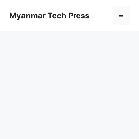
コ
ン
Myanmar Tech Press
メ
テ
ン
ニ
ツ
へ
ス
ュ
キ
ッ
ー
プ