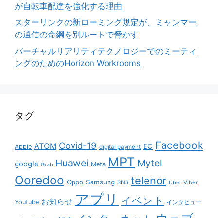
が自転車配達を強化する理由
スターリンクの新ローミング規定が、ミャンマー
の通信の命綱を別ルートで脅かす
バーチャルリアリティテクノロジーでのミーティ
ングのためのHorizon Workrooms
タグ
Facebook
Covid-19
ATOM
EC
Apple
digital payment
MPT
Huawei
Mytel
google
Meta
Grab
Ooredoo
telenor
Oppo
Samsung
SNS
Viber
Uber
アプリ
イベント
お知らせ
Youtube
インタビュー