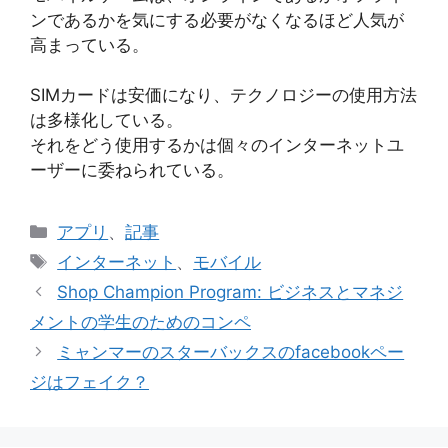
ンであるかを気にする必要がなくなるほど人気が​​
高まっている。
SIMカードは安価になり、テクノロジーの使用方法
は多様化している。
それをどう使用するかは個々のインターネットユ
ーザーに委ねられている。
カ
アプリ
、
記事
テ
タ
インターネット
、
モバイル
ゴ
グ
Shop Champion Program: ビジネスとマネジ
リ
メントの学生のためのコンペ
ー
ミャンマーのスターバックスのfacebookペー
ジはフェイク？