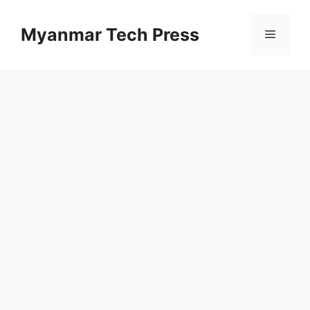
コ
ン
Myanmar Tech Press
メ
テ
ン
ニ
ツ
へ
ス
ュ
キ
ッ
ー
プ