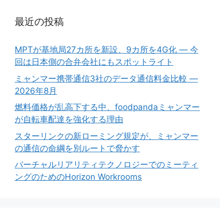
最近の投稿
MPTが基地局27カ所を新設、9カ所を4G化 ― 今
回は日本側の合弁会社にもスポットライト
ミャンマー携帯通信3社のデータ通信料金比較 ―
2026年8月
燃料価格が乱高下する中、foodpandaミャンマー
が自転車配達を強化する理由
スターリンクの新ローミング規定が、ミャンマー
の通信の命綱を別ルートで脅かす
バーチャルリアリティテクノロジーでのミーティ
ングのためのHorizon Workrooms