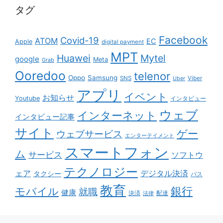
タグ
Facebook
Covid-19
ATOM
EC
Apple
digital payment
MPT
Huawei
Mytel
google
Meta
Grab
Ooredoo
telenor
Oppo
Samsung
SNS
Viber
Uber
アプリ
イベント
お知らせ
Youtube
インタビュー
ウェブ
インターネット
インタビュー記事
サイト
ゲー
ウェブサービス
エンターテイメント
スマートフォン
ム
サービス
ソフトウ
テクノロジー
ェア
デジタル決済
タクシー
バス
教育
銀行
モバイル
就職
健康
配達
決済
法律