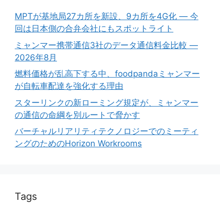
MPTが基地局27カ所を新設、9カ所を4G化 ― 今
回は日本側の合弁会社にもスポットライト
ミャンマー携帯通信3社のデータ通信料金比較 ―
2026年8月
燃料価格が乱高下する中、foodpandaミャンマー
が自転車配達を強化する理由
スターリンクの新ローミング規定が、ミャンマー
の通信の命綱を別ルートで脅かす
バーチャルリアリティテクノロジーでのミーティ
ングのためのHorizon Workrooms
Tags