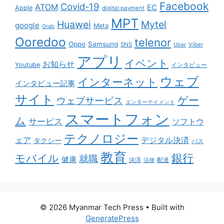
Facebook
Covid-19
ATOM
EC
Apple
digital payment
MPT
Huawei
Mytel
google
Meta
Grab
Ooredoo
telenor
Oppo
Samsung
SNS
Viber
Uber
アプリ
イベント
お知らせ
Youtube
インタビュー
ウェブ
インターネット
インタビュー記事
サイト
ゲー
ウェブサービス
エンターテイメント
スマートフォン
ム
サービス
ソフトウ
テクノロジー
ェア
デジタル決済
タクシー
バス
教育
銀行
モバイル
就職
健康
配達
決済
法律
© 2026 Myanmar Tech Press
• Built with
GeneratePress