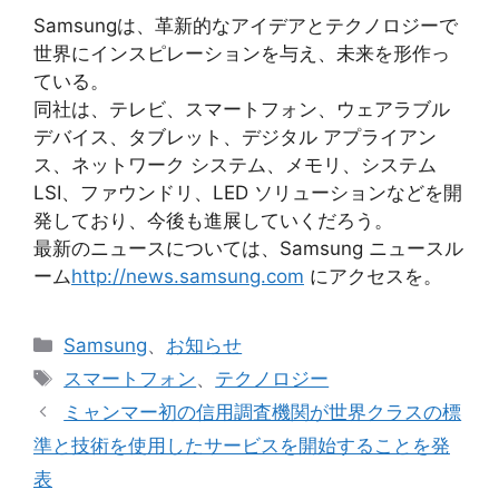
Samsungは、革新的なアイデアとテクノロジーで
世界にインスピレーションを与え、未来を形作っ
ている。
同社は、テレビ、スマートフォン、ウェアラブル
デバイス、タブレット、デジタル アプライアン
ス、ネットワーク システム、メモリ、システム
LSI、ファウンドリ、LED ソリューションなどを開
発しており、今後も進展していくだろう。
最新のニュースについては、Samsung ニュースル
ーム
http://news.samsung.com
にアクセスを。
カ
Samsung
、
お知らせ
テ
タ
スマートフォン
、
テクノロジー
ゴ
グ
ミャンマー初の信用調査機関が世界クラスの標
リ
準と技術を使用したサービスを開始することを発
ー
表