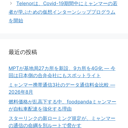
Telenorは、Covid-19期間中にミャンマーの若
者が学ぶための仮想インターンシッププログラム
を開始
最近の投稿
MPTが基地局27カ所を新設、9カ所を4G化 ― 今
回は日本側の合弁会社にもスポットライト
ミャンマー携帯通信3社のデータ通信料金比較 ―
2026年8月
燃料価格が乱高下する中、foodpandaミャンマー
が自転車配達を強化する理由
スターリンクの新ローミング規定が、ミャンマー
の通信の命綱を別ルートで脅かす