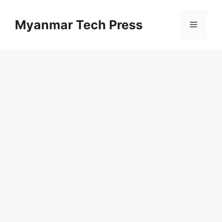
コ
ン
Myanmar Tech Press
メ
テ
ン
ニ
ツ
へ
ス
ュ
キ
ッ
ー
プ