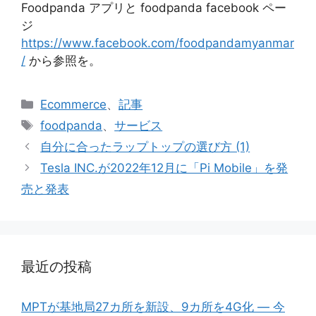
Foodpanda アプリと foodpanda facebook ペー
ジ
https://www.facebook.com/foodpandamyanmar
/
から参照を。
カ
Ecommerce
、
記事
テ
タ
foodpanda
、
サービス
ゴ
グ
自分に合ったラップトップの選び方 (1)
リ
Tesla INC.が2022年12月に「Pi Mobile」を発
ー
売と発表
最近の投稿
MPTが基地局27カ所を新設、9カ所を4G化 ― 今