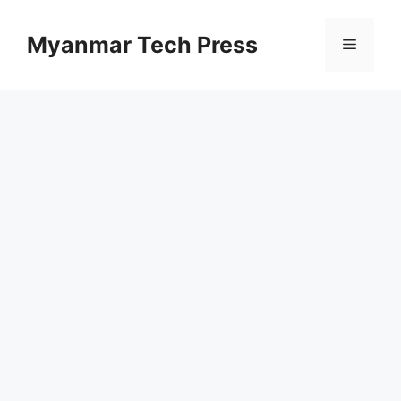
コ
ン
Myanmar Tech Press
メ
テ
ン
ニ
ツ
へ
ス
ュ
キ
ッ
ー
プ