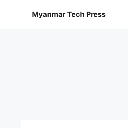
コ
ン
Myanmar Tech Press
テ
ン
ツ
へ
ス
キ
ッ
プ