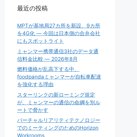
最近の投稿
MPTが基地局27カ所を新設、9カ所
を4G化 ― 今回は日本側の合弁会社
にもスポットライト
ミャンマー携帯通信3社のデータ通
信料金比較 ― 2026年8月
燃料価格が乱高下する中、
foodpandaミャンマーが自転車配達
を強化する理由
スターリンクの新ローミング規定
が、ミャンマーの通信の命綱を別ル
ートで脅かす
バーチャルリアリティテクノロジー
でのミーティングのためのHorizon
Workrooms