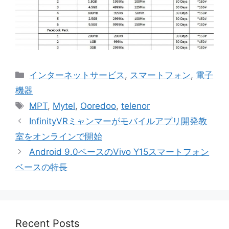
Categories
インターネットサービス
,
スマートフォン
,
電子
機器
Tags
MPT
,
Mytel
,
Ooredoo
,
telenor
InfinityVRミャンマーがモバイルアプリ開発教
室をオンラインで開始
Android 9.0ベースのVivo Y15スマートフォン
ベースの特長
Recent Posts