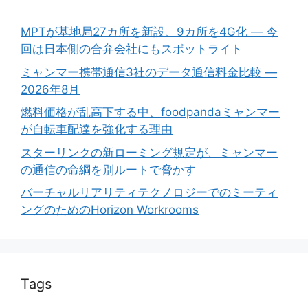
MPTが基地局27カ所を新設、9カ所を4G化 ― 今
回は日本側の合弁会社にもスポットライト
ミャンマー携帯通信3社のデータ通信料金比較 ―
2026年8月
燃料価格が乱高下する中、foodpandaミャンマー
が自転車配達を強化する理由
スターリンクの新ローミング規定が、ミャンマー
の通信の命綱を別ルートで脅かす
バーチャルリアリティテクノロジーでのミーティ
ングのためのHorizon Workrooms
Tags