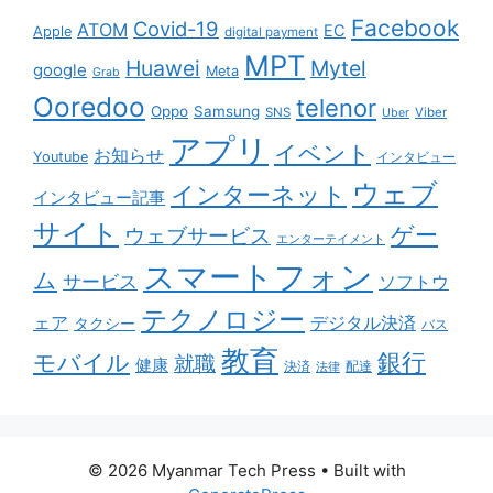
Facebook
Covid-19
ATOM
EC
Apple
digital payment
MPT
Huawei
Mytel
google
Meta
Grab
Ooredoo
telenor
Oppo
Samsung
SNS
Viber
Uber
アプリ
イベント
お知らせ
Youtube
インタビュー
ウェブ
インターネット
インタビュー記事
サイト
ゲー
ウェブサービス
エンターテイメント
スマートフォン
ム
サービス
ソフトウ
テクノロジー
ェア
デジタル決済
タクシー
バス
教育
銀行
モバイル
就職
健康
配達
決済
法律
© 2026 Myanmar Tech Press
• Built with