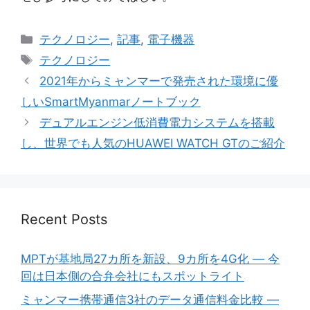
Categories
テクノロジー
,
記事
,
電子機器
Tags
テクノロジー
2021年からミャンマーで発売された環境に優
しいSmartMyanmarノートブック
デュアルエンジン低消費電力システムを搭載
し、世界でも人気のHUAWEI WATCH GTのご紹介
Recent Posts
MPTが基地局27カ所を新設、9カ所を4G化 ― 今
回は日本側の合弁会社にもスポットライト
ミャンマー携帯通信3社のデータ通信料金比較 ―