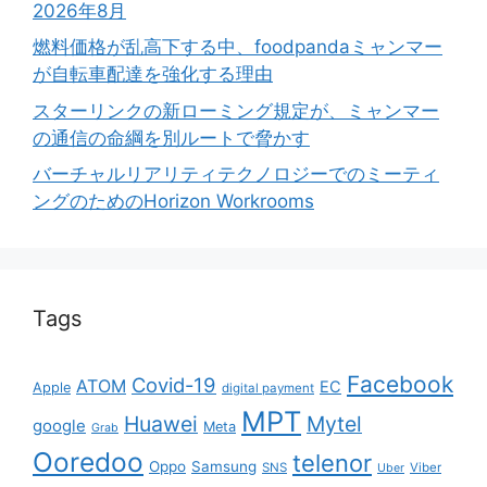
2026年8月
燃料価格が乱高下する中、foodpandaミャンマー
が自転車配達を強化する理由
スターリンクの新ローミング規定が、ミャンマー
の通信の命綱を別ルートで脅かす
バーチャルリアリティテクノロジーでのミーティ
ングのためのHorizon Workrooms
Tags
Facebook
Covid-19
ATOM
EC
Apple
digital payment
MPT
Huawei
Mytel
google
Meta
Grab
Ooredoo
telenor
Oppo
Samsung
SNS
Viber
Uber