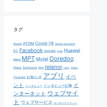
タグ
Covid-19
ATOM
Apple
digital payment
Facebook
Huawei
EC
google
Grab
MPT
Ooredoo
Mytel
Meta
telenor
Oppo
Samsung
SNS
Viber
Uber
アプリ
イベ
お知らせ
Youtube
イ
ント
インタビュー記事
インタビュー
ウェブサイ
ンターネット
ト
ウェブサービス
エンターテイメント