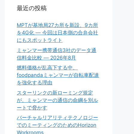
最近の投稿
MPTが基地局27カ所を新設、9カ所
を4G化 ― 今回は日本側の合弁会社
にもスポットライト
ミャンマー携帯通信3社のデータ通
信料金比較 ― 2026年8月
燃料価格が乱高下する中、
foodpandaミャンマーが自転車配達
を強化する理由
スターリンクの新ローミング規定
が、ミャンマーの通信の命綱を別ル
ートで脅かす
バーチャルリアリティテクノロジー
でのミーティングのためのHorizon
Workrooms