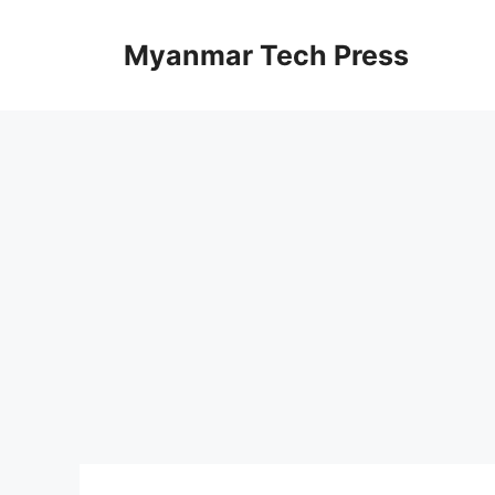
コ
ン
Myanmar Tech Press
テ
ン
ツ
へ
ス
キ
ッ
プ