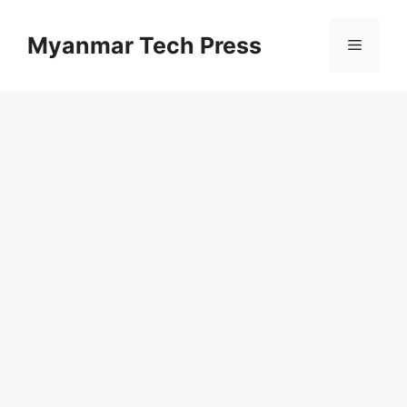
コ
ン
Myanmar Tech Press
メ
テ
ン
ニ
ツ
へ
ス
ュ
キ
ッ
ー
プ