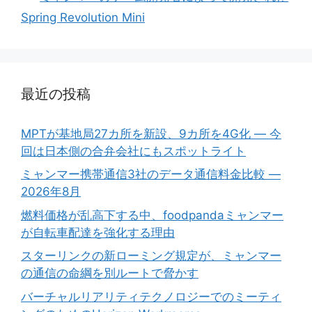
Spring Revolution Mini
最近の投稿
MPTが基地局27カ所を新設、9カ所を4G化 ― 今
回は日本側の合弁会社にもスポットライト
ミャンマー携帯通信3社のデータ通信料金比較 ―
2026年8月
燃料価格が乱高下する中、foodpandaミャンマー
が自転車配達を強化する理由
スターリンクの新ローミング規定が、ミャンマー
の通信の命綱を別ルートで脅かす
バーチャルリアリティテクノロジーでのミーティ