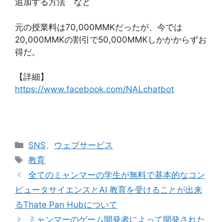
追加する方法 など
元の授業料は70,000MMKだったが、今では
20,000MMKの割引で50,000MMKしかかからずお
得だ。
【詳細】
https://www.facebook.com/NALchatbot
カ
SNS
、
ウェブサービス
テ
タ
教育
ゴ
グ
全てのミャンマーの学生が無料で基本的なコン
リ
ピュータサイエンスとAI 教育を受けることが出来
ー
るThate Pan Hubについて
ミャンマーのゲーム開発者によって開発された