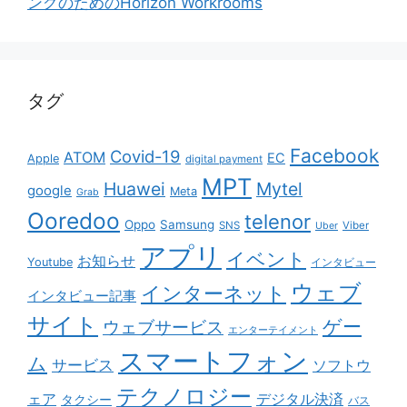
ングのためのHorizon Workrooms
タグ
Facebook
Covid-19
ATOM
EC
Apple
digital payment
MPT
Huawei
Mytel
google
Meta
Grab
Ooredoo
telenor
Oppo
Samsung
SNS
Viber
Uber
アプリ
イベント
お知らせ
Youtube
インタビュー
ウェブ
インターネット
インタビュー記事
サイト
ゲー
ウェブサービス
エンターテイメント
スマートフォン
ム
サービス
ソフトウ
テクノロジー
ェア
デジタル決済
タクシー
バス