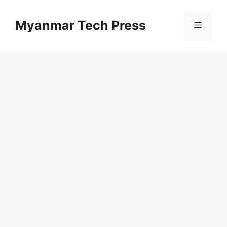
コ
ン
Myanmar Tech Press
メ
テ
ン
ニ
ツ
へ
ス
ュ
キ
ッ
ー
プ