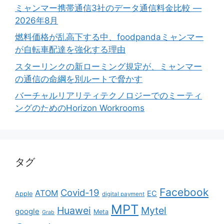
ミャンマー携帯通信3社のデータ通信料金比較 ―
2026年8月
燃料価格が乱高下する中、foodpandaミャンマー
が自転車配達を強化する理由
スターリンクの新ローミング規定が、ミャンマー
の通信の命綱を別ルートで脅かす
バーチャルリアリティテクノロジーでのミーティ
ングのためのHorizon Workrooms
タグ
Facebook
Covid-19
ATOM
EC
Apple
digital payment
MPT
Huawei
Mytel
google
Meta
Grab