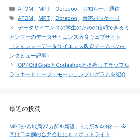
カ
ATOM
、
MPT
、
Ooredoo
、
お知らせ
、
通信
テ
タ
ATOM
、
MPT
、
Ooredoo
、
音声パッケージ
ゴ
グ
データサイエンスの学生のための信頼できるミ
リ
ャンマーのデータサイエンス教育ウェブサイト
ー
（ミャンマーデータサイエンス教育チームへのイ
ンタビュー記事）
OPPOはGrabとCodashopと提携してラッフル
ラッキードロープロモーションプログラムを紹介
最近の投稿
MPTが基地局27カ所を新設、9カ所を4G化 ― 今
回は日本側の合弁会社にもスポットライト