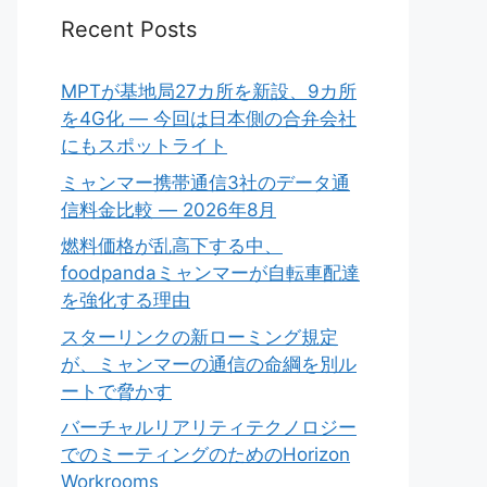
Recent Posts
MPTが基地局27カ所を新設、9カ所
を4G化 ― 今回は日本側の合弁会社
にもスポットライト
ミャンマー携帯通信3社のデータ通
信料金比較 ― 2026年8月
燃料価格が乱高下する中、
foodpandaミャンマーが自転車配達
を強化する理由
スターリンクの新ローミング規定
が、ミャンマーの通信の命綱を別ル
ートで脅かす
バーチャルリアリティテクノロジー
でのミーティングのためのHorizon
Workrooms