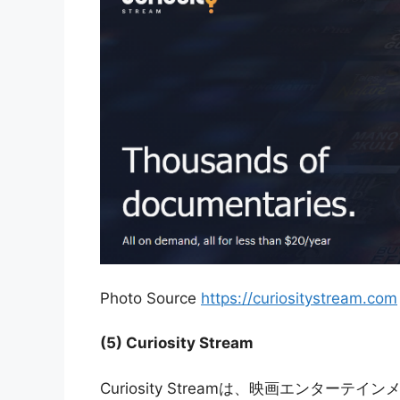
Photo Source
https://curiositystream.com
(5) Curiosity Stream
Curiosity Streamは、映画エンター