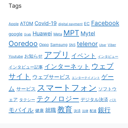
Tags
Facebook
Covid-19
ATOM
EC
Apple
digital payment
MPT
Huawei
Mytel
google
Meta
Grab
Ooredoo
telenor
Oppo
Samsung
SNS
Viber
Uber
アプリ
イベント
お知らせ
Youtube
インタビュー
ウェブ
インターネット
インタビュー記事
サイト
ゲー
ウェブサービス
エンターテイメント
スマートフォン
ム
サービス
ソフトウ
テクノロジー
ェア
デジタル決済
タクシー
バス
教育
銀行
モバイル
就職
健康
配達
決済
法律