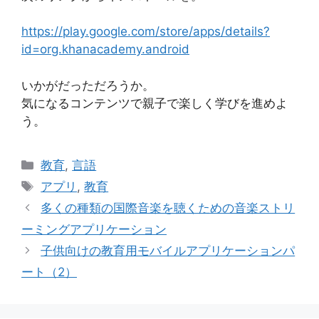
https://play.google.com/store/apps/details?
id=org.khanacademy.android
いかがだっただろうか。
気になるコンテンツで親子で楽しく学びを進めよ
う。
Categories
教育
,
言語
Tags
アプリ
,
教育
多くの種類の国際音楽を聴くための音楽ストリ
ーミングアプリケーション
子供向けの教育用モバイルアプリケーションパ
ート（2）