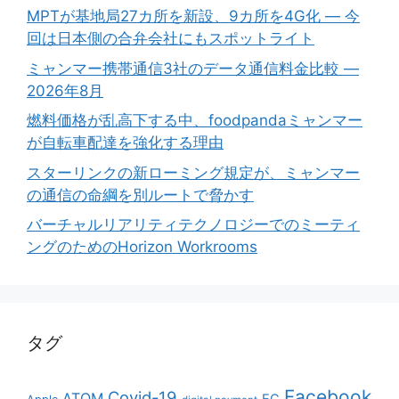
MPTが基地局27カ所を新設、9カ所を4G化 ― 今
回は日本側の合弁会社にもスポットライト
ミャンマー携帯通信3社のデータ通信料金比較 ―
2026年8月
燃料価格が乱高下する中、foodpandaミャンマー
が自転車配達を強化する理由
スターリンクの新ローミング規定が、ミャンマー
の通信の命綱を別ルートで脅かす
バーチャルリアリティテクノロジーでのミーティ
ングのためのHorizon Workrooms
タグ
Facebook
Covid-19
ATOM