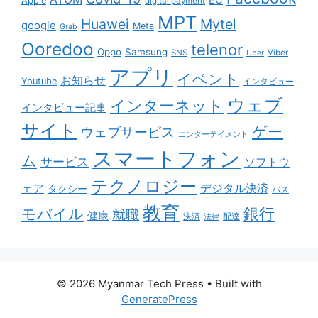
EC
Apple
digital payment
MPT
Huawei
Mytel
google
Meta
Grab
Ooredoo
telenor
Oppo
Samsung
SNS
Viber
Uber
アプリ
イベント
お知らせ
Youtube
インタビュー
ウェブ
インターネット
インタビュー記事
サイト
ゲー
ウェブサービス
エンターテイメント
スマートフォン
ム
サービス
ソフトウ
テクノロジー
ェア
デジタル決済
タクシー
バス
教育
銀行
モバイル
就職
健康
配達
決済
法律
© 2026 Myanmar Tech Press
• Built with
GeneratePress