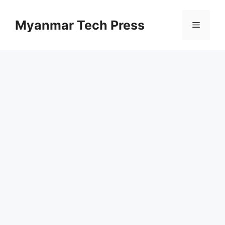
コ
ン
Myanmar Tech Press
メ
テ
ン
ニ
ツ
へ
ス
ュ
キ
ッ
ー
プ