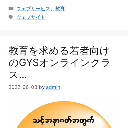
カ
ウェブサービス
、
教育
テ
タ
ウェブサイト
ゴ
グ
リ
ー
教育を求める若者向け
のGYSオンラインクラ
ス…
2022-06-03
by
admin