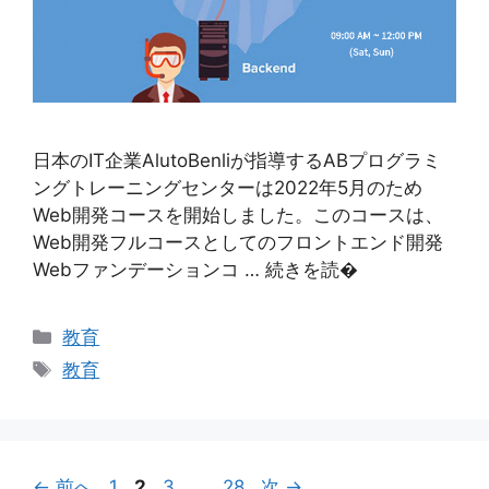
日本のIT企業AlutoBenliが指導するABプログラミ
ングトレーニングセンターは2022年5月のため
Web開発コースを開始しました。このコースは、
Web開発フルコースとしてのフロントエンド開発
Webファンデーションコ … 続きを読�
カ
教育
テ
タ
教育
ゴ
グ
リ
ー
ペ
ペ
ペ
ペ
←
前へ
1
2
3
…
28
次
→