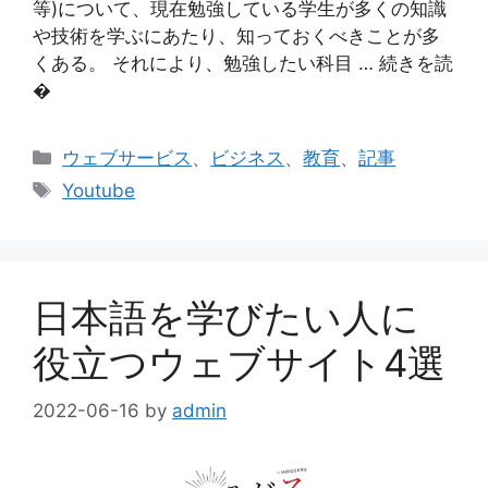
等)について、現在勉強している学生が多くの知識
や技術を学ぶにあたり、知っておくべきことが多
くある。 それにより、勉強したい科目 … 続きを読
�
カ
ウェブサービス
、
ビジネス
、
教育
、
記事
テ
タ
Youtube
ゴ
グ
リ
ー
日本語を学びたい人に
役立つウェブサイト4選
2022-06-16
by
admin