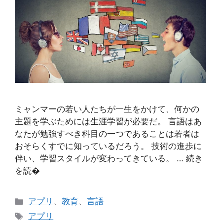
ミャンマーの若い人たちが一生をかけて、何かの
主題を学ぶためには生涯学習が必要だ。 言語はあ
なたが勉強すべき科目の一つであることは若者は
おそらくすでに知っているだろう。 技術の進歩に
伴い、学習スタイルが変わってきている。 … 続き
を読�
カ
アプリ
、
教育
、
言語
テ
タ
アプリ