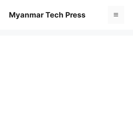
コ
ン
Myanmar Tech Press
メ
テ
ン
ニ
ツ
へ
ス
ュ
キ
ッ
ー
プ