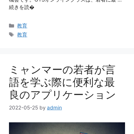
続きを読�
カ
教育
テ
タ
教育
ゴ
グ
リ
ー
ミャンマーの若者が言
語を学ぶ際に便利な最
良のアプリケーション
2022-05-25
by
admin