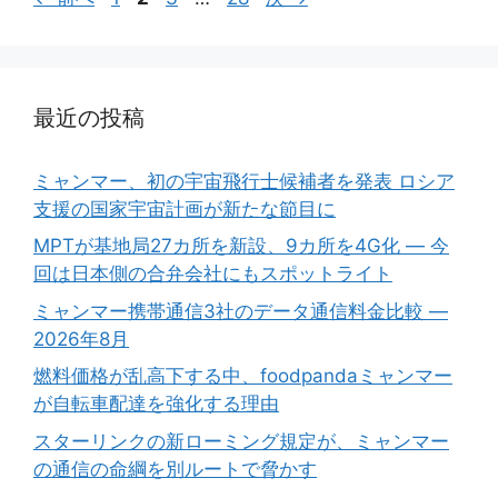
ー
ー
ー
ー
ジ
ジ
ジ
ジ
最近の投稿
ミャンマー、初の宇宙飛行士候補者を発表 ロシア
支援の国家宇宙計画が新たな節目に
MPTが基地局27カ所を新設、9カ所を4G化 ― 今
回は日本側の合弁会社にもスポットライト
ミャンマー携帯通信3社のデータ通信料金比較 ―
2026年8月
燃料価格が乱高下する中、foodpandaミャンマー
が自転車配達を強化する理由
スターリンクの新ローミング規定が、ミャンマー
の通信の命綱を別ルートで脅かす